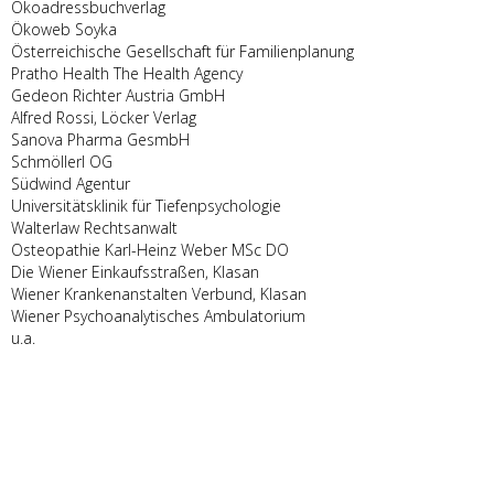
Ökoadressbuchverlag
Ökoweb Soyka
Österreichische Gesellschaft für Familienplanung
Pratho Health The Health Agency
Gedeon Richter Austria GmbH
Alfred Rossi, Löcker Verlag
Sanova Pharma GesmbH
Schmöllerl OG
Südwind Agentur
Universitätsklinik für Tiefenpsychologie
Walterlaw Rechtsanwalt
Osteopathie Karl-Heinz Weber MSc DO
Die Wiener Einkaufsstraßen, Klasan
Wiener Krankenanstalten Verbund, Klasan
Wiener Psychoanalytisches Ambulatorium
u.a.